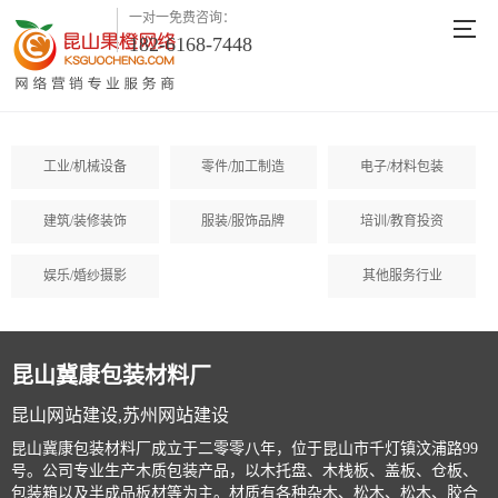
一对一免费咨询：
182-6168-7448
工业/机械设备
零件/加工制造
电子/材料包装
建筑/装修装饰
服装/服饰品牌
培训/教育投资
娱乐/婚纱摄影
其他服务行业
昆山冀康包装材料厂
昆山网站建设,苏州网站建设
昆山冀康包装材料厂成立于二零零八年，位于昆山市千灯镇汶浦路99
号。公司专业生产木质包装产品，以木托盘、木栈板、盖板、仓板、
包装箱以及半成品板材等为主。材质有各种杂木、松木、松木、胶合