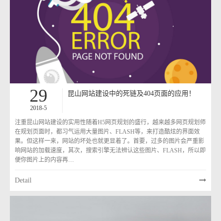
29
昆山网站建设中的死链及404页面的应用！
2018-5
注重昆山网站建设的实用性随着H5网页规划的盛行，越来越多网页规划师
在规划页面时，都习气运用大量图片、FLASH等，来打造酷炫的界面效
果。但这样一来，网站的坏处也就更显着了。首要，过多的图片会严重影
响网站的加载速度，其次，搜索引擎无法辨认这些图片、FLASH，所以即
便你图片上的内容再…
Detail