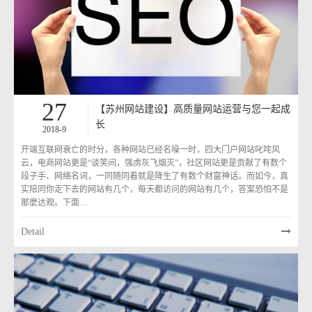
27
【苏州网站建设】高质量网站运营与您一起成
长
2018-9
开端互联网衰亡的时分，各种网站已经名噪一时，四大门户网站叱咤风
云，电商网站更是“谈笑间，强虏灰飞烟灭”，社区网站更是贡献了有数个
段子手、网络名词，一同随同着就是降生了有数个财富神话。而如今，真
实陪同你走下去的网站有几个，每天都访问的网站有几个，答案恐怕不是
那麼达观。下面…
Detail